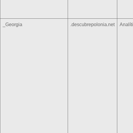
_Georgia
.descubrepolonia.net
Analít