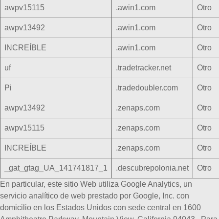
awpv15115
.awin1.com
Otro
awpv13492
.awin1.com
Otro
INCREÍBLE
.awin1.com
Otro
uf
.tradetracker.net
Otro
Pi
.tradedoubler.com
Otro
awpv13492
.zenaps.com
Otro
awpv15115
.zenaps.com
Otro
INCREÍBLE
.zenaps.com
Otro
_gat_gtag_UA_141741817_1
.descubrepolonia.net
Otro
En particular, este sitio Web utiliza Google Analytics, un
servicio analítico de web prestado por Google, Inc. con
domicilio en los Estados Unidos con sede central en 1600