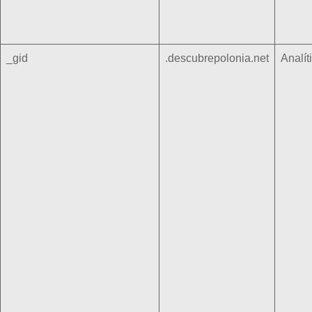
_gid
.descubrepolonia.net
Analít