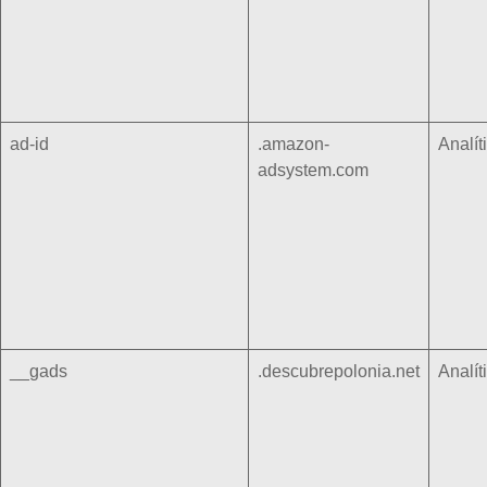
ad-id
.amazon-
Analít
adsystem.com
__gads
.descubrepolonia.net
Analít